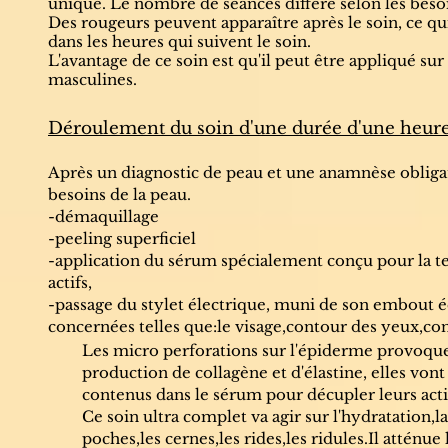
unique. Le nombre de séances diffère selon les besoi
Des rougeurs peuvent apparaître après le soin, ce qui
dans les heures qui suivent le soin.
L'avantage de ce soin est qu'il peut être appliqué su
masculines.
Déroulement du soin d'une durée d'une heure
Après un diagnostic de peau et une anamnèse obligato
besoins de la peau.
-démaquillage
-peeling superficiel
-application du sérum spécialement conçu pour la 
actifs,
-passage du stylet électrique, muni de son embout éq
concernées telles que:le visage,contour des yeux,con
Les micro perforations sur l'épiderme provoquen
production de collagène et d'élastine, elles vo
contenus dans le sérum pour décupler leurs acti
Ce soin ultra complet va agir sur l'hydratation,l
poches,les cernes,les rides,les ridules.Il atténue